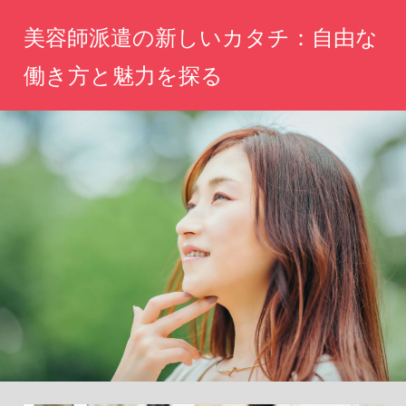
コ
美容師派遣の新しいカタチ：自由な
ン
テ
働き方と魅力を探る
ン
自
ツ
分
へ
ら
し
ス
い
キ
働
ッ
き
方、
プ
魅
力
を
引
き
出
す
新