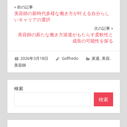
投
前の記事
美容師の新時代多様な働き方が叶える自分らし
稿
いキャリアの選択
ナ
次の記事
美容師の新たな働き方派遣がもたらす柔軟性と
ビ
成長の可能性を探る
ゲ
2026年3月18日
Goffredo
派遣
,
美容
,
ー
美容師
シ
ョ
検索
ン
検索