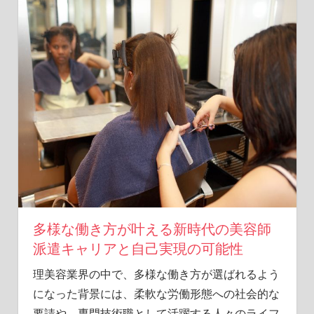
た
な
選
択
肢
を
見
つ
け
よ
う！
多様な働き方が叶える新時代の美容師
派遣キャリアと自己実現の可能性
理美容業界の中で、多様な働き方が選ばれるよう
になった背景には、柔軟な労働形態への社会的な
要請や、専門技術職として活躍する人々のライフ