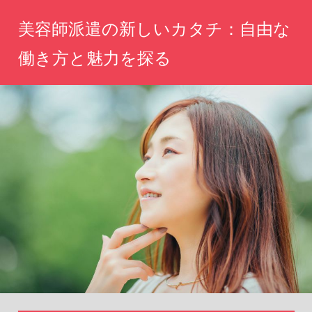
コ
美容師派遣の新しいカタチ：自由な
ン
テ
働き方と魅力を探る
ン
自
ツ
分
へ
ら
し
ス
い
キ
働
ッ
き
方、
プ
魅
力
を
引
き
出
す
新