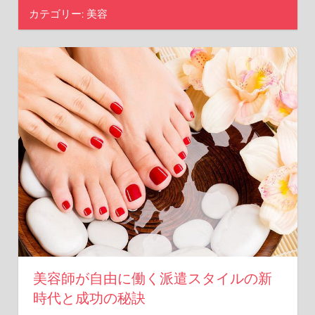
た
カテゴリー:
美容
な
選
択
肢
を
見
つ
け
よ
う！
美容師が自由に働く派遣スタイルの新
時代と成功の秘訣