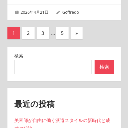
2026年4月21日
Goffredo
投
次
1
2
3
…
5
»
の
稿
記
の
検索
事
ペ
検索
ー
ジ
送
最近の投稿
り
美容師が自由に働く派遣スタイルの新時代と成