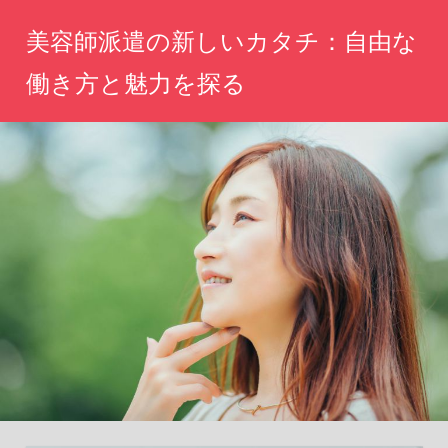
コ
美容師派遣の新しいカタチ：自由な
ン
テ
働き方と魅力を探る
ン
自
ツ
分
へ
ら
し
ス
い
キ
働
ッ
き
方、
プ
魅
力
を
引
き
出
す
新