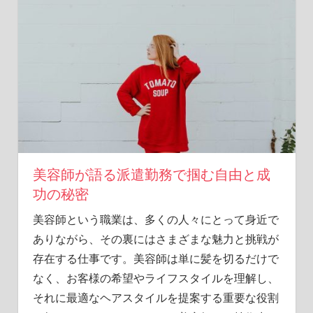
た
な
選
択
肢
を
見
つ
け
よ
う！
美容師が語る派遣勤務で掴む自由と成
功の秘密
美容師という職業は、多くの人々にとって身近で
ありながら、その裏にはさまざまな魅力と挑戦が
存在する仕事です。
美容師は単に髪を切るだけで
なく、お客様の希望やライフスタイルを理解し、
それに最適なヘアスタイルを提案する重要な役割