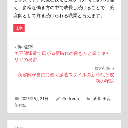
え、多様な働き方の中で成長し続けることで、美
容師として輝き続けられる職業と言えます。
仕事
投
前の記事
美容師派遣で広がる新時代の働き方と輝くキャ
稿
リアの秘密
ナ
次の記事
美容師が自由に働く派遣スタイルの新時代と成
ビ
功の秘訣
ゲ
2026年5月21日
Goffredo
派遣
,
美容
,
ー
美容師
シ
ョ