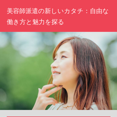
コ
美容師派遣の新しいカタチ：自由な
ン
テ
働き方と魅力を探る
ン
自
ツ
分
へ
ら
し
ス
い
キ
働
ッ
き
方、
プ
魅
力
を
引
き
出
す
新