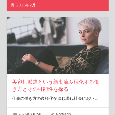
た
月:
2026年2月
な
選
択
肢
を
見
つ
け
よ
う！
美容師派遣という新潮流多様化する働
き方とその可能性を探る
仕事の働き方の多様化が進む現代社会におい
…
2026年2月24日
Goffredo