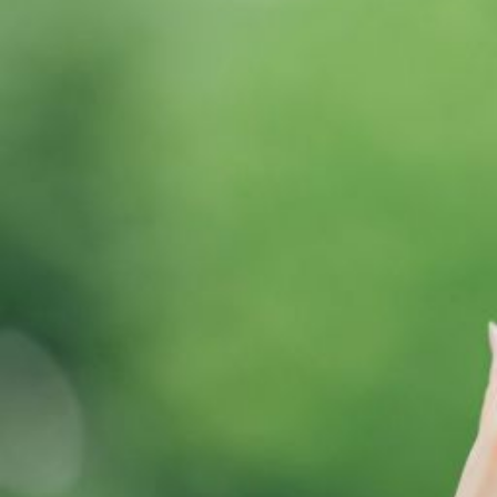
な
選
択
肢
を
見
つ
け
よ
う！