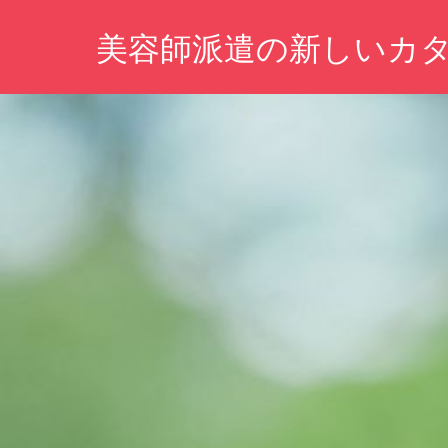
コ
美容師派遣の新しいカ
ン
テ
自
ン
分
ツ
ら
し
へ
い
ス
働
キ
き
方、
ッ
魅
プ
力
を
引
き
出
す
新
た