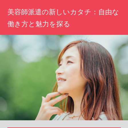
コ
美容師派遣の新しいカタチ：自由な
ン
テ
働き方と魅力を探る
ン
自
ツ
分
へ
ら
し
ス
い
キ
働
ッ
き
方、
プ
魅
力
を
引
き
出
す
新