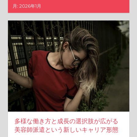
た
月:
2026年1月
な
選
択
肢
を
見
つ
け
よ
う！
多様な働き方と成長の選択肢が広がる
美容師派遣という新しいキャリア形態