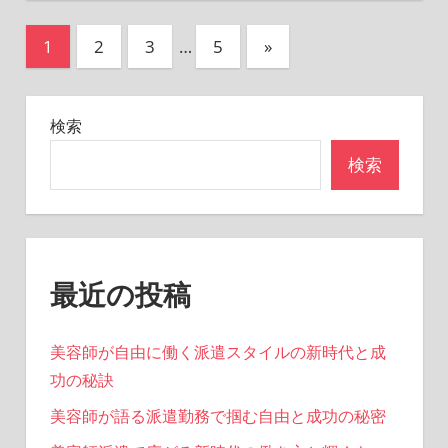
投
次
1
2
3
…
5
»
の
稿
記
の
検索
事
ペ
検索
ー
ジ
送
最近の投稿
り
美容師が自由に働く派遣スタイルの新時代と成
功の秘訣
美容師が語る派遣勤務で掴む自由と成功の秘密