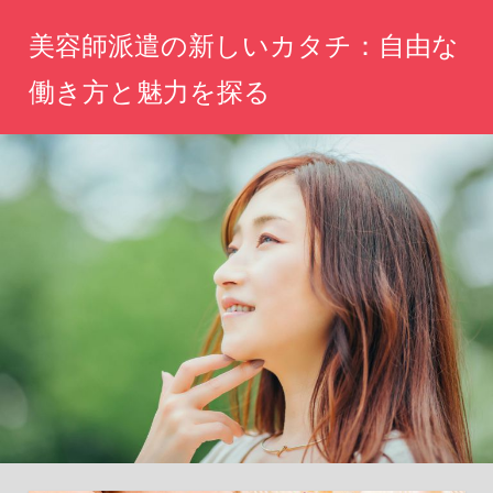
コ
美容師派遣の新しいカタチ：自由な
ン
テ
働き方と魅力を探る
ン
自
ツ
分
へ
ら
し
ス
い
キ
働
ッ
き
方、
プ
魅
力
を
引
き
出
す
新