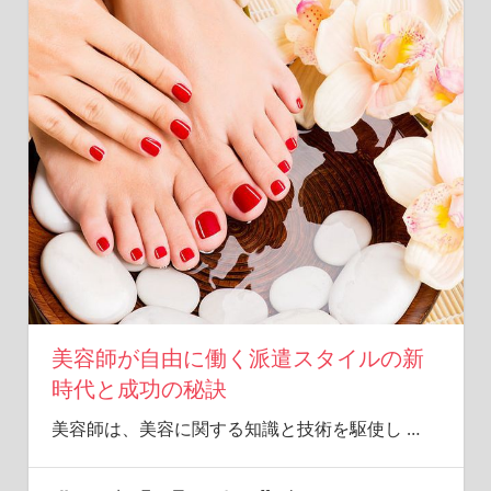
た
な
選
択
肢
を
見
つ
け
よ
う！
美容師が自由に働く派遣スタイルの新
時代と成功の秘訣
美容師は、美容に関する知識と技術を駆使し
…