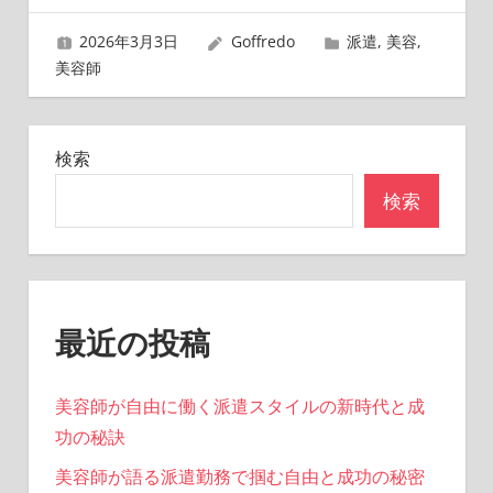
ゲ
2026年3月3日
Goffredo
派遣
,
美容
,
ー
美容師
シ
ョ
検索
ン
検索
最近の投稿
美容師が自由に働く派遣スタイルの新時代と成
功の秘訣
美容師が語る派遣勤務で掴む自由と成功の秘密