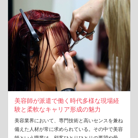
た
な
選
択
肢
を
見
つ
け
よ
う！
美容師が派遣で働く時代多様な現場経
験と柔軟なキャリア形成の魅力
美容業界において、専門技術と高いセンスを兼ね
備えた人材が常に求められている。
その中で美容
師という職業は、顧客ひとりひとりの要望や骨