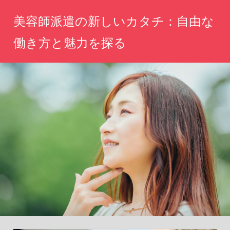
コ
美容師派遣の新しいカタチ：自由な
ン
テ
働き方と魅力を探る
ン
自
ツ
分
へ
ら
し
ス
い
キ
働
ッ
き
方、
プ
魅
力
を
引
き
出
す
新