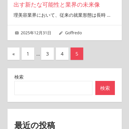
出す新たな可能性と業界の未来像
理美容業界において、従来の就業形態は長時
…
2025年12月31日
Goffredo
投
前
«
1
…
3
4
5
の
稿
記
の
検索
事
ペ
検索
ー
ジ
送
最近の投稿