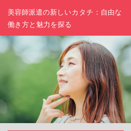
コ
美容師派遣の新しいカタチ：自由な
ン
テ
働き方と魅力を探る
ン
自
ツ
分
へ
ら
し
ス
い
キ
働
ッ
き
方、
プ
魅
力
を
引
き
出
す
新