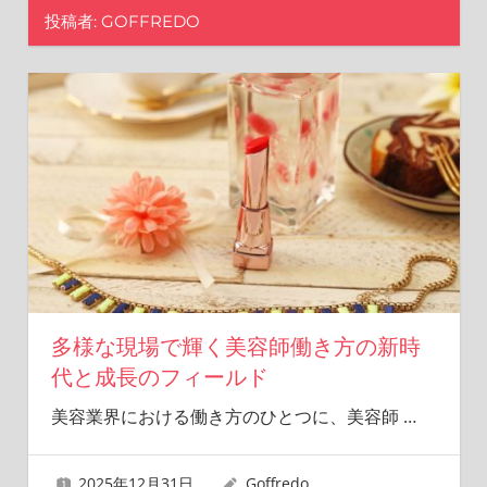
た
投稿者:
GOFFREDO
な
選
択
肢
を
見
つ
け
よ
う！
多様な現場で輝く美容師働き方の新時
代と成長のフィールド
美容業界における働き方のひとつに、美容師
…
2025年12月31日
Goffredo